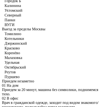
Городок Б
Калинина
Ухтомский
Северный
Панки
ВУГИ
Выезд за пределы Москвы
Томилино
Котельники
Дзержинский
Красково
Коренёво
Малаховка
Удельная
Октябрьский
Реутов
Пуршево
Приедем незаметно
01
На дом
Приедем за 20 минут, машина без символики, поднимемся
тихо.
02
В офис
Врач в гражданской одежде, заходит под видом знакомого/
консультанта, полная тайна перед коллегами.