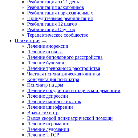
Реабилитация за 21 день
Реабилитация алкоголиков
Реабилитация наркозависимых
Принудительная реабилитация
Реабилитация 12 шагов
Реабилитация Day Top
Терапевтическое сообщество
Психиатрия
Лечение анорексии
Лечение психоза
Лечение биполярного расстройства
Лечение булимии
Лечение тревожного расстройства
Частная психиатрическая клиника
Консультация психиатра
Психиатр на дом
Лечение сосудистой и старческой деменции
Лечение депрессии
Лечение панических атак
Лечение шизофрении
Врач-психиатр
Вызов скорой психиатрической помощи
Лечение игромании
Лечение лудомании
Лечение ПТСР