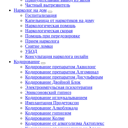
Частный вытрезвитель
Нарколог на дом
Госпитализация
Капельница от наркотиков на дому
Наркологическая помощь
Наркологическая скорая
Помощь при передозировке
Прием нарколога
Снятие ломки
УБОД
Консультация нарколога онлайн
Кодирование
Кодирование препаратом Аквилонг
Кодирование препаратом Алгоминал
Кодирование препаратом Дисульфирам
Кодирование Двойной Блок
Электроимпульсная психотерапия
Эриксоновский гипноз
Кодирование иглоукалыванием
Имплантация Продетоксон
Кодирование Алкоблокада
Кодирование гипнозом
Кодирование Колме
Кодирование от алкоголизма Актоплекс